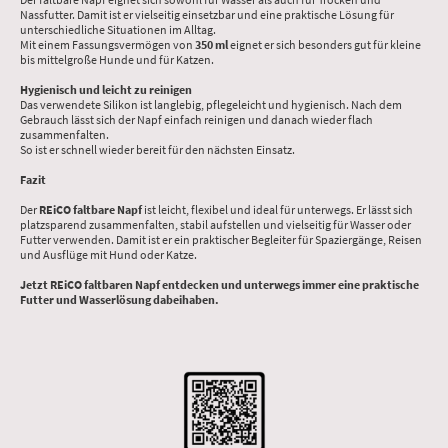
Nassfutter. Damit ist er vielseitig einsetzbar und eine praktische Lösung für
unterschiedliche Situationen im Alltag.
Mit einem Fassungsvermögen von
350 ml
eignet er sich besonders gut für kleine
bis mittelgroße Hunde und für Katzen.
Hygienisch und leicht zu reinigen
Das verwendete Silikon ist langlebig, pflegeleicht und hygienisch. Nach dem
Gebrauch lässt sich der Napf einfach reinigen und danach wieder flach
zusammenfalten.
So ist er schnell wieder bereit für den nächsten Einsatz.
Fazit
Der
REiCO faltbare Napf
ist leicht, flexibel und ideal für unterwegs. Er lässt sich
platzsparend zusammenfalten, stabil aufstellen und vielseitig für Wasser oder
Futter verwenden. Damit ist er ein praktischer Begleiter für Spaziergänge, Reisen
und Ausflüge mit Hund oder Katze.
Jetzt REiCO faltbaren Napf entdecken und unterwegs immer eine praktische
Futter und Wasserlösung dabeihaben.