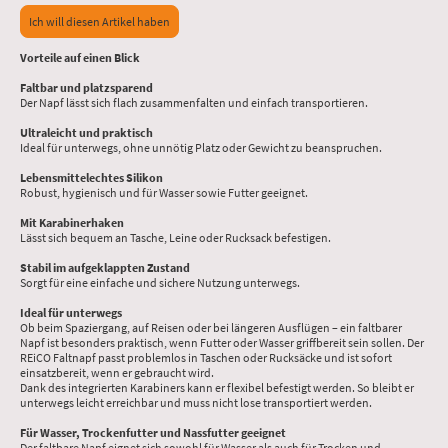
Ich will diesen Artikel haben
Vorteile auf einen Blick
Faltbar und platzsparend
Der Napf lässt sich flach zusammenfalten und einfach transportieren.
Ultraleicht und praktisch
Ideal für unterwegs, ohne unnötig Platz oder Gewicht zu beanspruchen.
Lebensmittelechtes Silikon
Robust, hygienisch und für Wasser sowie Futter geeignet.
Mit Karabinerhaken
Lässt sich bequem an Tasche, Leine oder Rucksack befestigen.
Stabil im aufgeklappten Zustand
Sorgt für eine einfache und sichere Nutzung unterwegs.
Ideal für unterwegs
Ob beim Spaziergang, auf Reisen oder bei längeren Ausflügen – ein faltbarer
Napf ist besonders praktisch, wenn Futter oder Wasser griffbereit sein sollen. Der
REiCO Faltnapf passt problemlos in Taschen oder Rucksäcke und ist sofort
einsatzbereit, wenn er gebraucht wird.
Dank des integrierten Karabiners kann er flexibel befestigt werden. So bleibt er
unterwegs leicht erreichbar und muss nicht lose transportiert werden.
Für Wasser, Trockenfutter und Nassfutter geeignet
Der faltbare Napf eignet sich sowohl für Wasser als auch für Trocken und