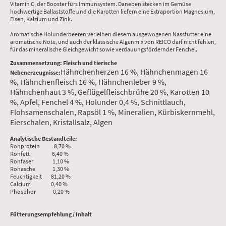
Vitamin C, der Booster fürs Immunsystem. Daneben stecken im Gemüse
hochwertige Ballaststoffe und die Karotten liefern eine Extraportion Magnesium,
Eisen, Kalzium und Zink.
Aromatische Holunderbeeren verleihen diesem ausgewogenen Nassfutter eine
aromatische Note, und auch der klassische Algenmix von REICO darf nicht fehlen,
für das mineralische Gleichgewicht sowie verdauungsfördernder Fenchel.
Zusammensetzung: Fleisch und tierische
Hähnchenherzen 16 %, Hähnchenmagen 16
Nebenerzeugnisse:
%, Hähnchenfleisch 16 %, Hähnchenleber 9 %,
Hähnchenhaut 3 %, Geflügelfleischbrühe 20 %, Karotten 10
%, Apfel, Fenchel 4 %, Holunder 0,4 %, Schnittlauch,
Flohsamenschalen, Rapsöl 1 %, Mineralien, Kürbiskernmehl,
Eierschalen, Kristallsalz, Algen
Analytische Bestandteile:
Rohprotein 8,70 %
Rohfett 6,40 %
Rohfaser 1,10 %
Rohasche 1,30 %
Feuchtigkeit 81,20 %
Calcium 0,40 %
Phosphor 0,20 %
Fütterungsempfehlung / Inhalt