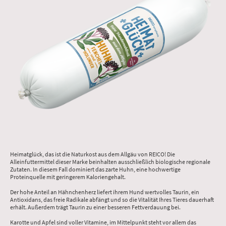
Heimatglück, das ist die Naturkost aus dem Allgäu von REICO! Die
Alleinfuttermittel dieser Marke beinhalten ausschließlich biologische regionale
Zutaten. In diesem Fall dominiert das zarte Huhn, eine hochwertige
Proteinquelle mit geringerem Kaloriengehalt.
Der hohe Anteil an Hähnchenherz liefert ihrem Hund wertvolles Taurin, ein
Antioxidans, das freie Radikale abfängt und so die Vitalität Ihres Tieres dauerhaft
erhält. Außerdem trägt Taurin zu einer besseren Fettverdauung bei.
Karotte und Apfel sind voller Vitamine, im Mittelpunkt steht vor allem das