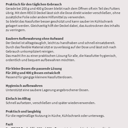
Praktisch für den täglichen Gebrauch
Gerade bei 200 g und 400 g Dosen bleibt nach dem Öffnen oft ein Teil des Futters
übrig. Mit dem REiCO Deckel lässt sich die Dose direkt wieder verschließen, ohne
zusätzliche Folie oder andere Hilfsmittel zu verwenden.
So bleibt das Nassfutter besser geschützt und kann sauber im Kühlschrank
gelagert werden. Gleichzeitig hilft der Deckel dabei, das Austrocknen des Inhalts
zu verringern.
Saubere Aufbewahrung ohne Aufwand
Der Deckel ist alltagstauglich, leicht zu handhaben und schnell einsatzbereit.
Durch das flexible Material sitzt er zuverlässig auf der Dose und lässt sich nach
Gebrauch unkompliziert reinigen.
Das macht ihn zu einer praktischen Lösung für alle, die Nassfutter hygienisch,
ordentlich und bequem aufbewahren möchten.
Für kleine Dosen die passende Lösung
Für 200 g und 400 g Dosen entwickelt
Passend für gängige kleinere Nassfutterdosen.
Hygienisch aufbewahren
Unterstützt eine saubere Lagerung angebrochener Dosen.
Einfach im Alltag
Schnell aufsetzen, verschließen und später wiederverwenden.
Praktisch und langlebig
Für die regelmäßige Nutzung in Küche, Kühlschrank oder unterwegs.
Fazit