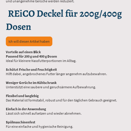
und unangenehme Gerüche werden reduziert.
REiCO Deckel für 200g/400g
Dosen
Ich will diesen Artikel haben
Vorteile auf einen Blick
Passend für 200 g und 400 g Dosen
Ideal für kleinere Nassfutterportionen im Alltag.
Schützt Frische und Feuchtigkeit
Hilft dabei, angebrochenes Futter länger angenehm aufzubewahren.
Weniger Gerüche im Kühlschrank
Unterstützt eine saubere und geruchsärmere Aufbewahrung.
Flexibel und langlebig
Das Material ist formstabil, robust und für den täglichen Gebrauch geeignet.
Einfach in der Anwendung
Lässt sich schnell aufsetzen und wieder abnehmen.
Spülmaschinenfest
Für eine einfache und hygienische Reinigung.